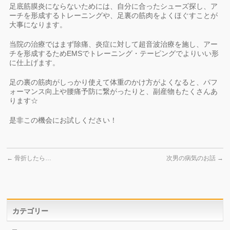
足底筋膜炎にならないためには、自分に合ったシューズ探し、ア
ーチを形成するトレーニングや、足裏の筋肉をよくほぐすことが
大事になります。
当院の治療ではまず除痛、炎症に対して超音波治療を施し、アー
チを形成するためEMSでトレーニング・テーピングでよりいい形
に仕上げます。
足の裏の筋肉がしっかり使えて体重のかけ方がよくなると、パフ
ォーマンス向上や腰痛予防に繋がったりと、副産物もたくさんあ
ります☆
是非この機会にお試しください！
←
骨折したら…
次男の病気のお話
→
カテゴリー