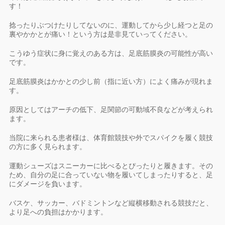
す！
捻ったりぶつけたりしてないのに、運動してから少し経つと足の
裏やかかとが痛い！という方は是非見ていってください。
こうゆう症状に身に覚えのある方は、足底筋膜炎の可能性が高い
です。
足底筋膜炎はかかとの少し前（指に近い方）によく痛みが現れま
す。
原因としてはアーチの低下、足関節の可動域不良などが考えられ
ます。
当院に来られる患者様は、体育館競技や外でスパイクを履く競技
の方に多く見られます。
運動シューズはスニーカーに比べるとぴったりと履きます。その
ため、自分の足に合っていない物を履いてしまったりすると、足
にダメージを負います。
バスケ、サッカー、バドミントンなど縦横移動される競技だと、
より足への負担はかかります。