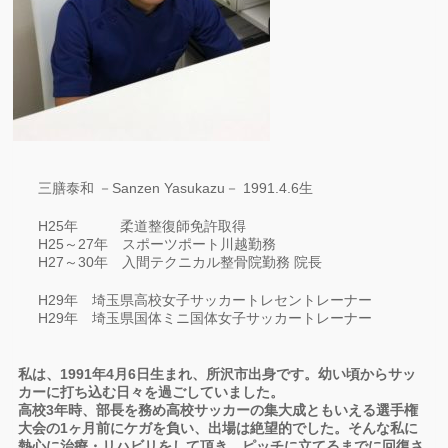
三膳泰和 －Sanzen Yasukazu－ 1991.4.6生
H25年 柔道整復師免許取得
H25～27年 スポーツポート川越勤務
H27～30年 入間テクニカル整骨院勤務 院長
H29年 埼玉県高校女子サッカートレセントレーナー
H29年 埼玉県国体ミニ国体女子サッカートレーナー
私は、1991年4月6日生まれ、所沢市出身です。幼い頃からサッ
カーに打ち込む日々を過ごしていました。
高校3年時、部長を務め高校サッカーの集大成ともいえる選手権
大会の1ヶ月前にケガを負い、出場は絶望的でした。そんな私に
熱心に治療・リハビリをして頂き、ピッチに立てるまでに回復さ