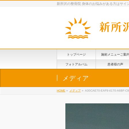
新所沢の整骨院 身体のお悩みがある方はサイ
トップページ
施術メニューご案
フォトアルバム
患者様の声
メディア
HOME
»
メディア
»
A30CAE70-EAF9-4170-A6BF-C