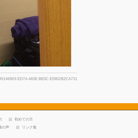
95146903-ED7A-483E-BE0C-E0902B2CA731
約
初めての方
様の声
リンク集