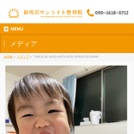
MENU
メディア
HOME
»
メディア
»
759E3C92-9AE8-4FE9-AD03-8FBAE3ED3B9B