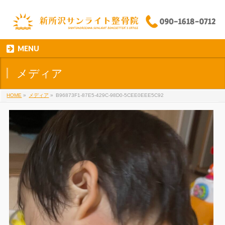
MENU
メディア
HOME
»
メディア
»
B96873F1-87E5-429C-98D0-5CEE0EEE5C92