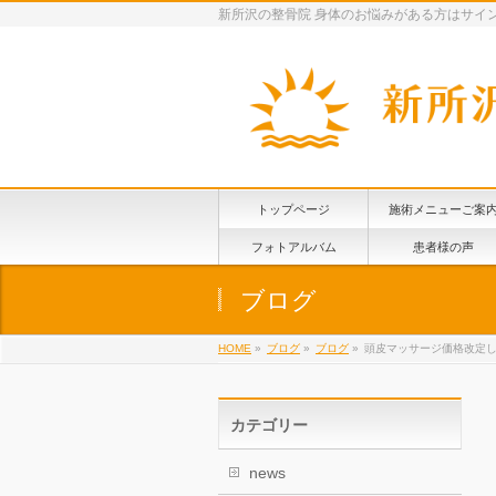
新所沢の整骨院 身体のお悩みがある方はサイ
トップページ
施術メニューご案
フォトアルバム
患者様の声
ブログ
HOME
»
ブログ
»
ブログ
»
頭皮マッサージ価格改定
カテゴリー
news