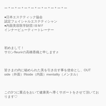
ー＊ー＊ー＊ー＊ー＊ー＊ー＊ー＊ー＊ー
●日本エステティック協会
認定フェイシャルエステティシャン
●内面美容医学財団 IＢMＦ
インナービューティートレーナー
初めまして！
サロンfleurirの高橋香織と申します♬
皆さまの内に秘められた美を引き出す事を使命とし、OUT
side（外面）INside（内面）mentality（メンタル）
この3つに重点をおいて健康美へ導くサポートをさせて頂いてお
ります♡