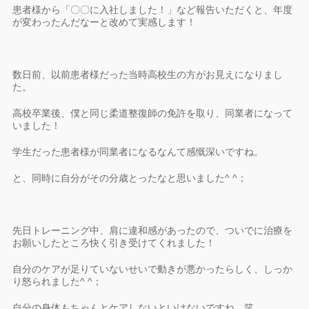
患者様から「〇〇に入社しました！」など報告いただくと、年度
が変わったんだなーと改めて実感します！
数日前、以前患者様だった当時高校生の方がお見えになりまし
た。
高校卒業後、僕と同じ柔道整復師の免許を取り、同業者になって
いました！
学生だった患者様が同業者になるなんて感慨深いですね。
と、同時に自分がその分歳とったなと思いました
^ ^
；
先日トレーニング中、肩に違和感があったので、ついでに治療を
お願いしたところ快く引き受けてくれました！
自分のケアが足りていないせいで動きが悪かったらしく、しっか
り怒られました
^ ^
；
自分の身体もちゃんとケアしないといけないですね。笑